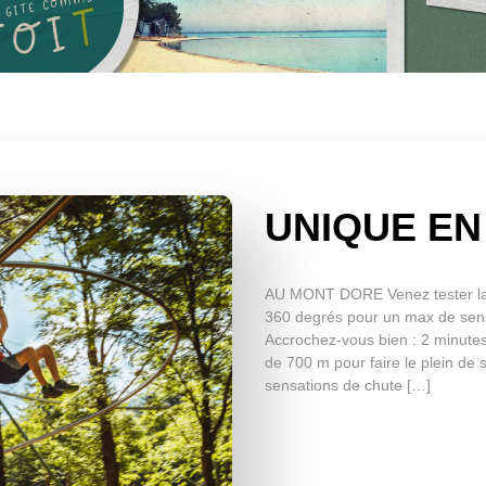
UNIQUE E
AU MONT DORE Venez tester la 
360 degrés pour un max de sen
Accrochez-vous bien : 2 minute
de 700 m pour faire le plein de s
sensations de chute […]