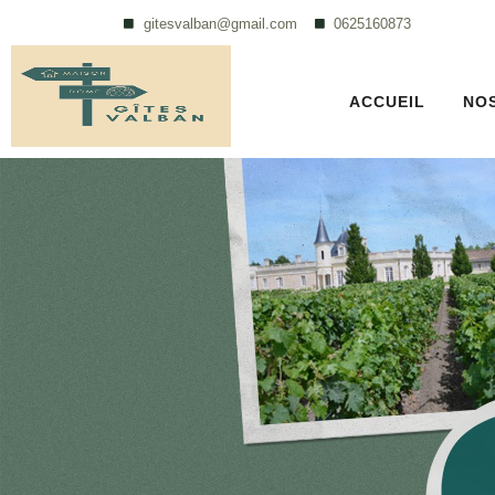
gitesvalban@gmail.com
0625160873
ACCUEIL
NO